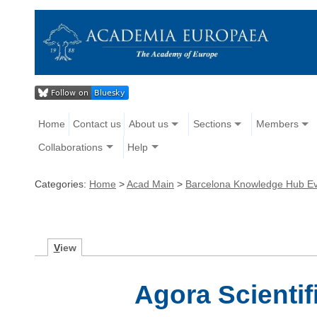
Home
Contact us
About us
Sections
Members
Collaborations
Help
Categories:
Home
>
Acad Main
>
Barcelona Knowledge Hub E
V
iew
Agora Scientif