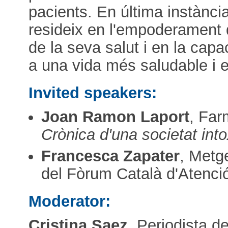
pacients. En última instància
resideix en l'empoderament de
de la seva salut i en la capa
a una vida més saludable i e
Invited speakers:
Joan Ramon Laport
, Far
Crònica d'una societat int
Francesca Zapater
, Metg
del Fòrum Català d'Atenci
Moderator:
Cristina Saez
, Periodista de