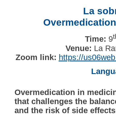
La sob
Overmedication
t
Time:
9
Venue:
La Ram
Zoom link:
https://us06we
Langu
Overmedication in medici
that challenges the balanc
and the risk of side effect